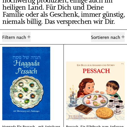
hochwertig produziert, einige auch im
heiligen Land. Für Dich und Deine
Familie oder als Geschenk, immer günstig,
niemals billig. Das versprechen wir Dir.
67 Produkte
Filtern nach
Sortieren nach
Haggada für Pessach - mit Anleitung und Übers
Pessach. Ein F
Haggada für Pessach - mit Anleitung und Übersetzung auf 
Pessach. Ein Fühlb
Haggada für Pessach - mit Anleitung
Pessach. Ein Fühlbuch zum Anfassen