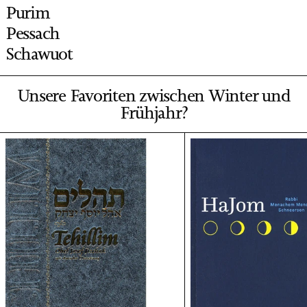
Purim
Pessach
Schawuot
Unsere Favoriten zwischen Winter und
Frühjahr?
Tehillim Ohel Josef Jizchak - mit deutscher 
HaJom