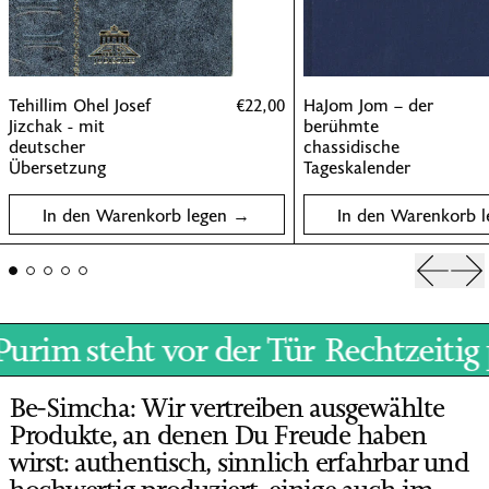
Tehillim Ohel Josef Jizchak - mit deutscher 
HaJom
Tehillim Ohel Josef
€22,00
HaJom Jom – der
Jizchak - mit
berühmte
deutscher
chassidische
Übersetzung
Tageskalender
In den Warenkorb legen
In den Warenkorb l
Vorheri
Nä
rim steht vor der Tür
Rechtzeitig pl
Be-Simcha: Wir vertreiben ausgewählte
Produkte, an denen Du Freude haben
wirst: authentisch, sinnlich erfahrbar und